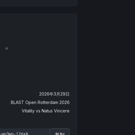
2026年3月29日
BLAST Open Rotterdam 2026
Vitality
vs
Natus Vincere
-wu3wu-i2pxA
复制