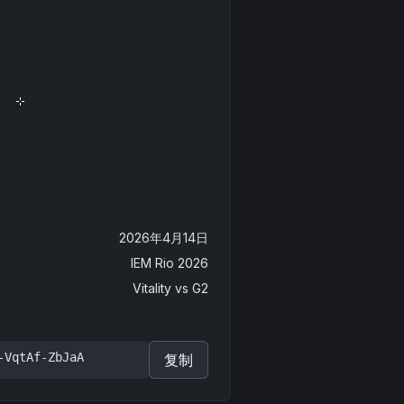
2026年4月14日
IEM Rio 2026
Vitality
vs
G2
-VqtAf-ZbJaA
复制