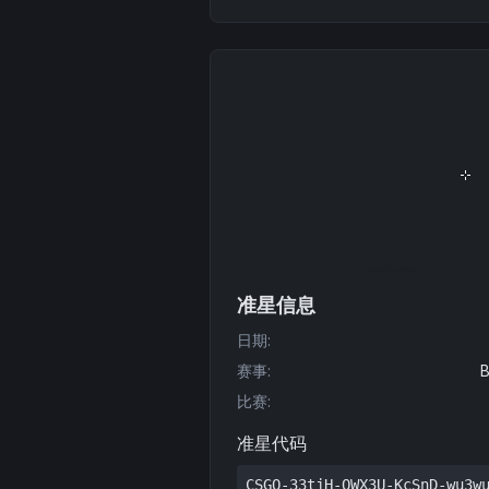
准星信息
日期
:
赛事
:
B
比赛
:
准星代码
CSGO-33tjH-QWX3U-KcSnD-wu3w