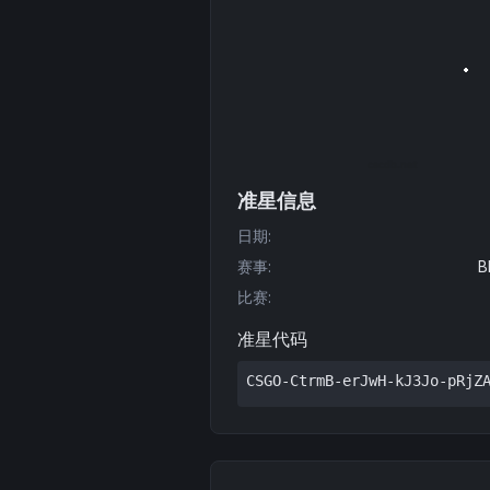
准星信息
日期
:
赛事
:
B
比赛
:
准星代码
CSGO-CtrmB-erJwH-kJ3Jo-pRjZ