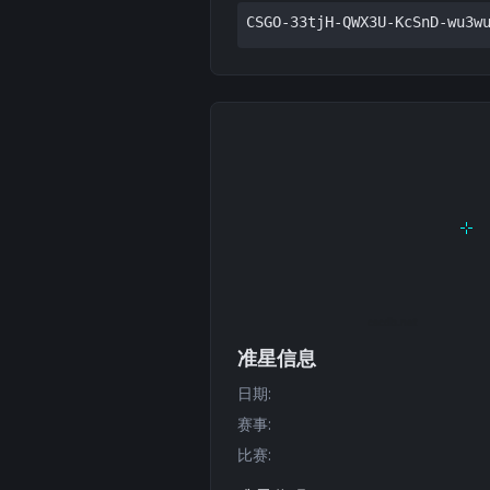
CSGO-33tjH-QWX3U-KcSnD-wu3w
准星信息
日期
:
赛事
:
比赛
: