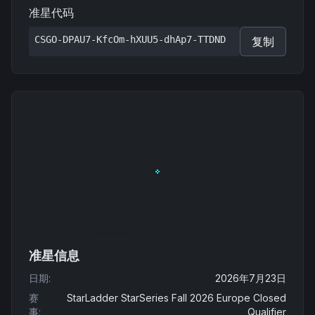
准星代码
CSGO-DPAU7-KfcOm-hXUU5-dhAp7-TTDND
复制
准星信息
日期
:
2026年7月23日
赛
StarLadder StarSeries Fall 2026 Europe Closed
事
:
Qualifier