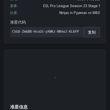
赛事
:
ESL Pro League Season 23 Stage 1
比赛
:
Ninjas in Pyjamas
vs
M80
准星代码
CSGO-Zm6BB-HcuGS-yXNKz-NRnoJ-KL6FP
复制
准星信息