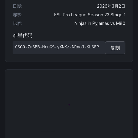
日期
:
2026年3月2日
赛事
:
ESL Pro League Season 23 Stage 1
比赛
:
Ninjas in Pyjamas
vs
M80
准星代码
CSGO-Zm6BB-HcuGS-yXNKz-NRnoJ-KL6FP
复制