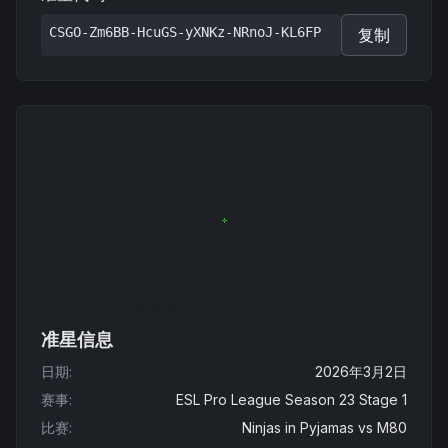
CSGO-Zm6BB-HcuGS-yXNKz-NRnoJ-KL6FP
复制
准星信息
日期
:
2026年3月2日
赛事
:
ESL Pro League Season 23 Stage 1
比赛
:
Ninjas in Pyjamas
vs
M80