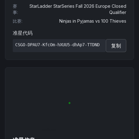
赛
StarLadder StarSeries Fall 2026 Europe Closed
事
:
Qualifier
比赛
:
Ninjas in Pyjamas
vs
100 Thieves
准星代码
CSGO-DPAU7-KfcOm-hXUU5-dhAp7-TTDND
复制