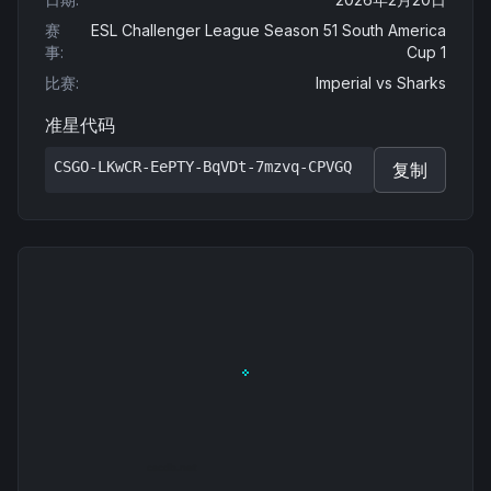
赛
ESL Challenger League Season 51 South America
事
:
Cup 1
比赛
:
Imperial
vs
Sharks
准星代码
CSGO-LKwCR-EePTY-BqVDt-7mzvq-CPVGQ
复制