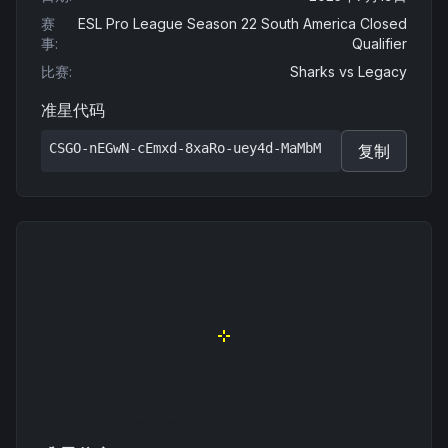
赛
ESL Pro League Season 22 South America Closed
事
:
Qualifier
比赛
:
Sharks
vs
Legacy
准星代码
CSGO-nEGwN-cEmxd-8xaRo-uey4d-MaMbM
复制