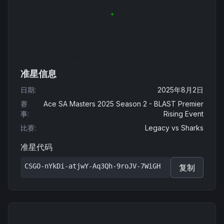
准星信息
日期
:
2025年8月2日
赛
Ace SA Masters 2025 Season 2 - BLAST Premier
事
:
Rising Event
比赛
:
Legacy
vs
Sharks
准星代码
CSGO-nYkDi-atjwY-Aq3Qh-9roJV-7WiGH
复制