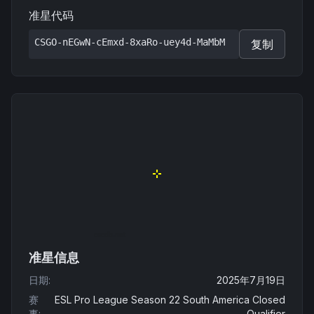
准星代码
CSGO-nEGwN-cEmxd-8xaRo-uey4d-MaMbM
复制
准星信息
日期
:
2025年7月19日
赛
ESL Pro League Season 22 South America Closed
事
:
Qualifier