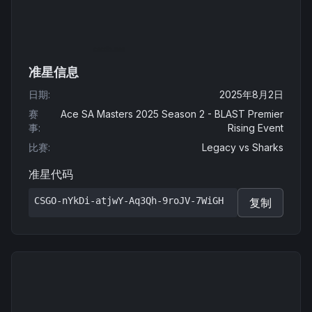
准星信息
日期
:
2025年8月2日
赛
Ace SA Masters 2025 Season 2 - BLAST Premier
事
:
Rising Event
比赛
:
Legacy
vs
Sharks
准星代码
CSGO-nYkDi-atjwY-Aq3Qh-9roJV-7WiGH
复制