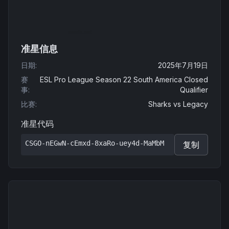
准星信息
日期
:
2025年7月19日
赛
ESL Pro League Season 22 South America Closed
事
:
Qualifier
比赛
:
Sharks
vs
Legacy
准星代码
CSGO-nEGwN-cEmxd-8xaRo-uey4d-MaMbM
复制