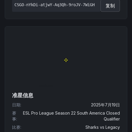
CSGO-nYkDi-atjwY-Aq3Qh-9roJV-7WiGH
复制
准星信息
日期
:
2025年7月19日
赛
ESL Pro League Season 22 South America Closed
事
:
Qualifier
比赛
:
Sharks
vs
Legacy