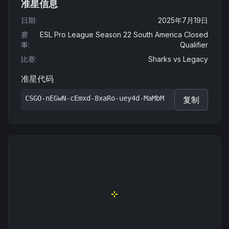
准星信息
日期
:
2025年7月19日
赛
ESL Pro League Season 22 South America Closed
事
:
Qualifier
比赛
:
Sharks
vs
Legacy
准星代码
CSGO-nEGwN-cEmxd-8xaRo-uey4d-MaMbM
复制