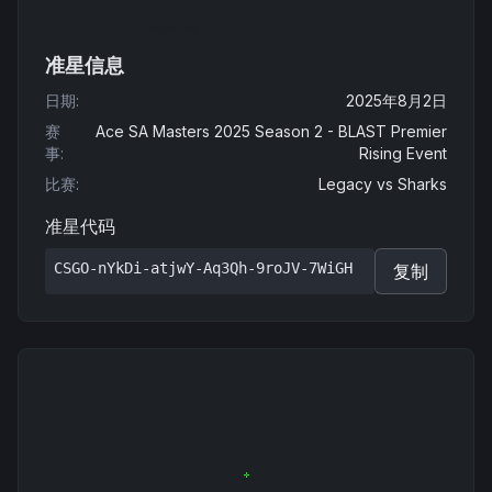
准星信息
日期
:
2025年8月2日
赛
Ace SA Masters 2025 Season 2 - BLAST Premier
事
:
Rising Event
比赛
:
Legacy
vs
Sharks
准星代码
CSGO-nYkDi-atjwY-Aq3Qh-9roJV-7WiGH
复制