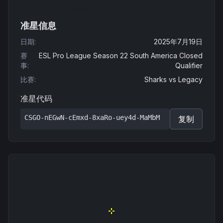
准星信息
日期
:
2025年7月19日
赛
ESL Pro League Season 22 South America Closed
事
:
Qualifier
比赛
:
Sharks
vs
Legacy
准星代码
CSGO-nEGwN-cEmxd-8xaRo-uey4d-MaMbM
复制