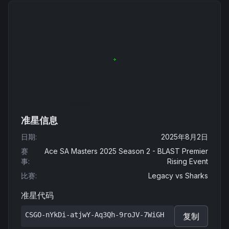
准星信息
日期
:
2025年8月2日
赛
Ace SA Masters 2025 Season 2 - BLAST Premier
事
:
Rising Event
比赛
:
Legacy
vs
Sharks
准星代码
CSGO-nYkDi-atjwY-Aq3Qh-9roJV-7WiGH
复制