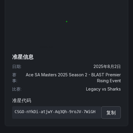
准星信息
日期
:
2025年8月2日
赛
Ace SA Masters 2025 Season 2 - BLAST Premier
事
:
Rising Event
比赛
:
Legacy
vs
Sharks
准星代码
CSGO-nYkDi-atjwY-Aq3Qh-9roJV-7WiGH
复制