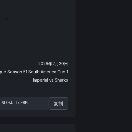
2026年2月20日
gue Season 51 South America Cup 1
Imperial
vs
Sharks
-6LOkU-fcEBM
复制