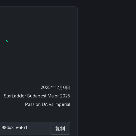
2025年12月6日
StarLadder Budapest Major 2025
Passion UA
vs
Imperial
-98Gq3-wnHrL
复制