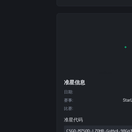
准星信息
日期
:
赛事
:
Star
比赛
:
准星代码
CSGO-MZSQD-LZQHR-GuHy4-98Gq