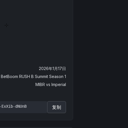
2026年1月17日
BetBoom RUSH B Summit Season 1
MIBR
vs
Imperial
-ExXib-dNUnB
复制