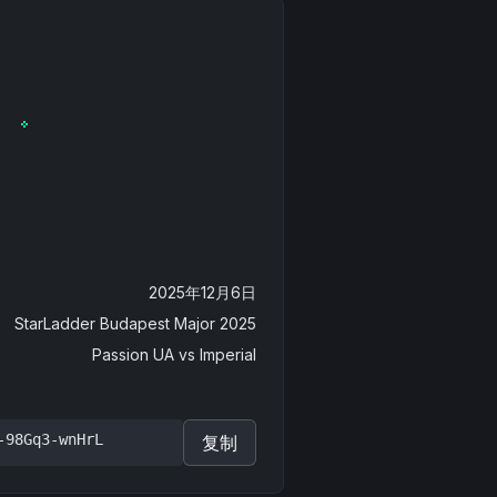
2025年12月6日
StarLadder Budapest Major 2025
Passion UA
vs
Imperial
-98Gq3-wnHrL
复制