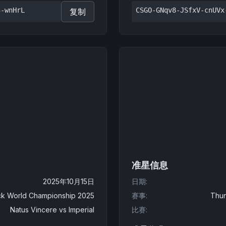
3-wnHrL
CSGO-GNqv8-JSfxV-cnUVx
复制
准星信息
2025年10月15日
日期
:
k World Championship 2025
赛事
:
Thun
Natus Vincere
vs
Imperial
比赛
: