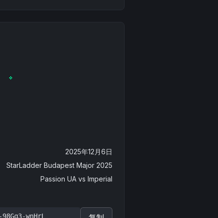
2025年12月6日
StarLadder Budapest Major 2025
Passion UA
vs
Imperial
-98Gq3-wnHrL
复制