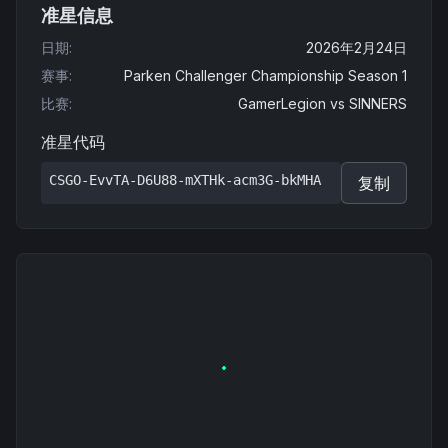
准星信息
日期
:
2026年2月24日
赛事
:
Parken Challenger Championship Season 1
比赛
:
GamerLegion
vs
SINNERS
准星代码
CSGO-EvvTA-D6U88-mXTHk-acm3G-bkMHA
复制