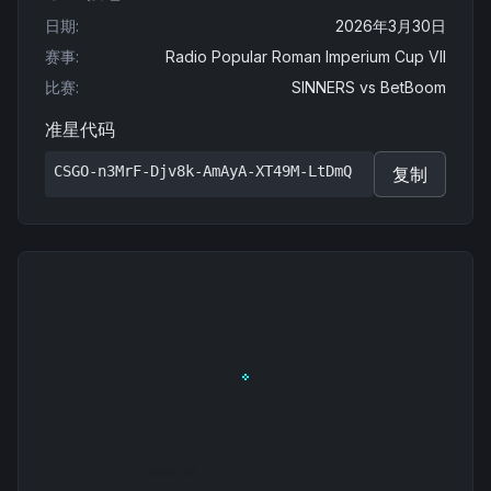
日期
:
2026年3月30日
赛事
:
Radio Popular Roman Imperium Cup VII
比赛
:
SINNERS
vs
BetBoom
准星代码
CSGO-n3MrF-Djv8k-AmAyA-XT49M-LtDmQ
复制