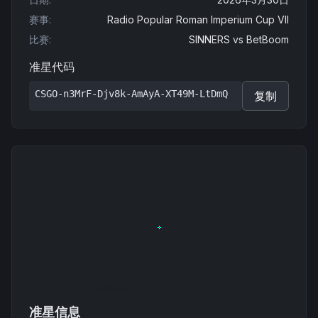
赛事
:
Radio Popular Roman Imperium Cup VII
比赛
:
SINNERS
vs
BetBoom
准星代码
CSGO-n3MrF-Djv8k-AmAyA-XT49M-LtDmQ
复制
准星信息