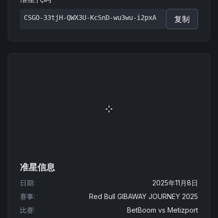
CSGO-33tjH-QWX3U-KcSnD-wu3wu-i2pxA
复制
准星信息
日期
:
2025年11月8日
赛事
:
Red Bull GIBAWAY JOURNEY 2025
比赛
:
BetBoom
vs
Metizport