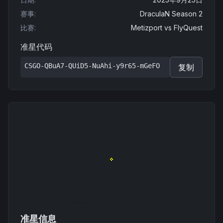
赛事
:
DraculaN Season 2
比赛
:
Metizport
vs
FlyQuest
准星代码
CSGO-QBuA7-QUiD5-NuAhi-y9r65-mGeFO
复制
准星信息