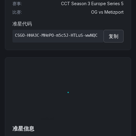
赛事
:
CCT Season 3 Europe Series 5
比赛
:
OG
vs
Metizport
准星代码
CSGO-HHA3C-MHePO-m5c5J-HTLuS-wwNQC
复制
准星信息