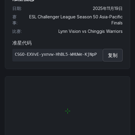
日期
:
2025年11月19日
赛
ESL Challenger League Season 50 Asia-Pacific
事
:
Finals
比赛
:
Lynn Vision
vs
Chinggis Warriors
准星代码
CSGO-EXVvE-yxnvw-HhBL5-WHUWe-KjNpP
复制