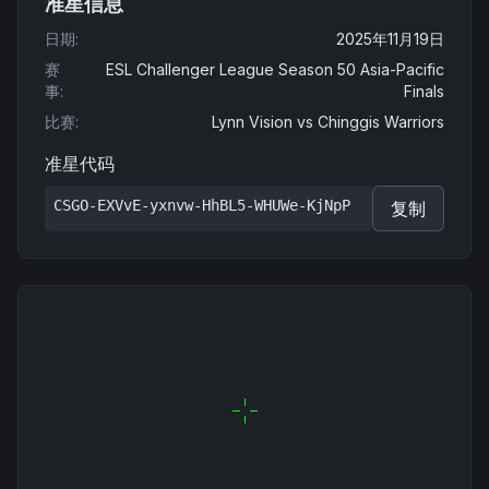
准星信息
日期
:
2025年11月19日
赛
ESL Challenger League Season 50 Asia-Pacific
事
:
Finals
比赛
:
Lynn Vision
vs
Chinggis Warriors
准星代码
CSGO-EXVvE-yxnvw-HhBL5-WHUWe-KjNpP
复制