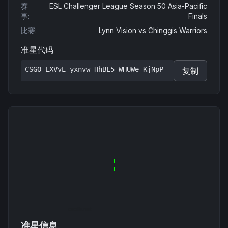
赛
ESL Challenger League Season 50 Asia-Pacific
事
:
Finals
比赛
:
Lynn Vision
vs
Chinggis Warriors
准星代码
CSGO-EXVvE-yxnvw-HhBL5-WHUWe-KjNpP
复制
准星信息