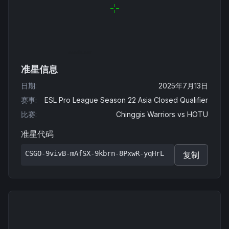
准星信息
日期
:
2025年7月13日
赛事
:
ESL Pro League Season 22 Asia Closed Qualifier
比赛
:
Chinggis Warriors
vs
HOTU
准星代码
CSGO-9vivB-mAfSX-9kbrn-8PxwR-yqHrL
复制