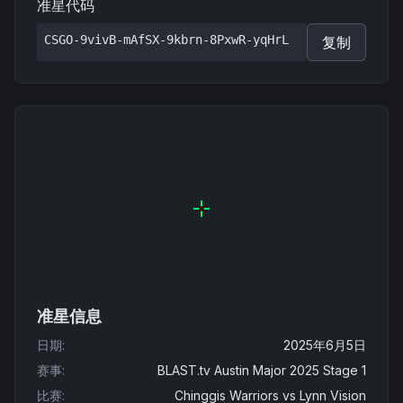
准星代码
CSGO-9vivB-mAfSX-9kbrn-8PxwR-yqHrL
复制
准星信息
日期
:
2025年6月5日
赛事
:
BLAST.tv Austin Major 2025 Stage 1
比赛
:
Chinggis Warriors
vs
Lynn Vision