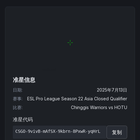
准星信息
日期
:
2025年7月13日
赛事
:
ESL Pro League Season 22 Asia Closed Qualifier
比赛
:
Chinggis Warriors
vs
HOTU
准星代码
CSGO-9vivB-mAfSX-9kbrn-8PxwR-yqHrL
复制