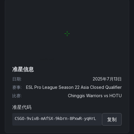
准星信息
日期
:
2025年7月13日
赛事
:
ESL Pro League Season 22 Asia Closed Qualifier
比赛
:
Chinggis Warriors
vs
HOTU
准星代码
CSGO-9vivB-mAfSX-9kbrn-8PxwR-yqHrL
复制