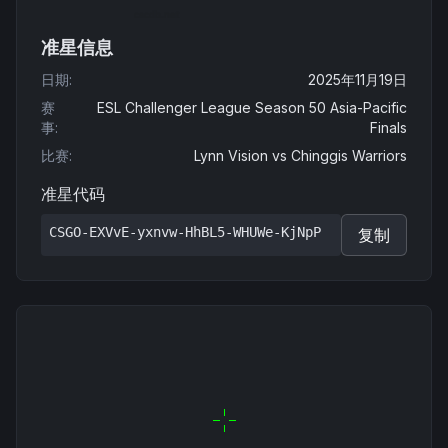
准星信息
日期
:
2025年11月19日
赛
ESL Challenger League Season 50 Asia-Pacific
事
:
Finals
比赛
:
Lynn Vision
vs
Chinggis Warriors
准星代码
CSGO-EXVvE-yxnvw-HhBL5-WHUWe-KjNpP
复制