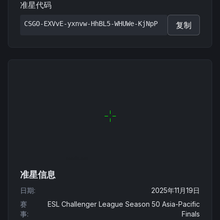
准星代码
CSGO-EXVvE-yxnvw-HhBL5-WHUWe-KjNpP
复制
准星信息
日期
:
2025年11月19日
赛
ESL Challenger League Season 50 Asia-Pacific
事
:
Finals