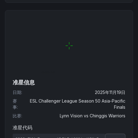
准星信息
日期
:
2025年11月19日
赛
ESL Challenger League Season 50 Asia-Pacific
事
:
Finals
比赛
:
Lynn Vision
vs
Chinggis Warriors
准星代码