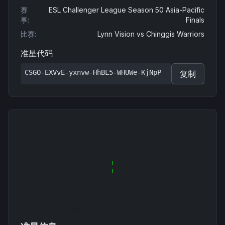
赛
ESL Challenger League Season 50 Asia-Pacific
事
:
Finals
比赛
:
Lynn Vision
vs
Chinggis Warriors
准星代码
CSGO-EXVvE-yxnvw-HhBL5-WHUWe-KjNpP
复制