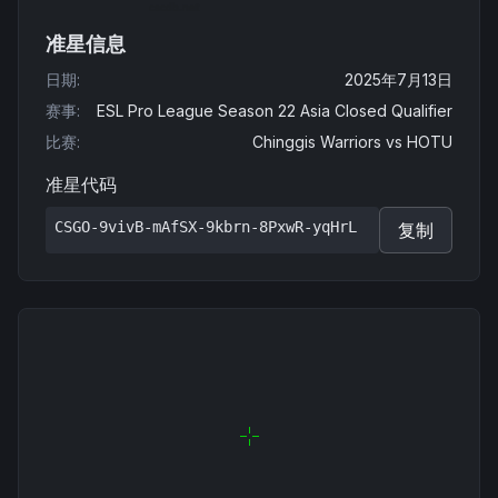
准星信息
日期
:
2025年7月13日
赛事
:
ESL Pro League Season 22 Asia Closed Qualifier
比赛
:
Chinggis Warriors
vs
HOTU
准星代码
CSGO-9vivB-mAfSX-9kbrn-8PxwR-yqHrL
复制