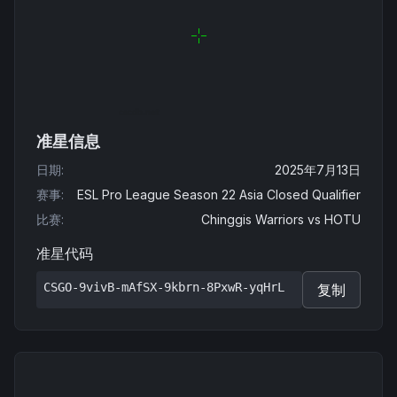
准星信息
日期
:
2025年7月13日
赛事
:
ESL Pro League Season 22 Asia Closed Qualifier
比赛
:
Chinggis Warriors
vs
HOTU
准星代码
CSGO-9vivB-mAfSX-9kbrn-8PxwR-yqHrL
复制