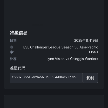
准星信息
日期
:
2025年11月19日
赛
ESL Challenger League Season 50 Asia-Pacific
事
:
Finals
比赛
:
Lynn Vision
vs
Chinggis Warriors
准星代码
CSGO-EXVvE-yxnvw-HhBL5-WHUWe-KjNpP
复制