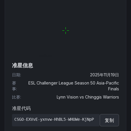
准星信息
日期
:
2025年11月19日
赛
ESL Challenger League Season 50 Asia-Pacific
事
:
Finals
比赛
:
Lynn Vision
vs
Chinggis Warriors
准星代码
CSGO-EXVvE-yxnvw-HhBL5-WHUWe-KjNpP
复制