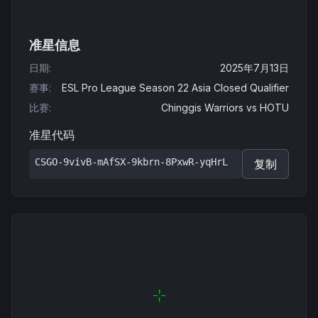
准星信息
日期
:
2025年7月13日
赛事
:
ESL Pro League Season 22 Asia Closed Qualifier
比赛
:
Chinggis Warriors
vs
HOTU
准星代码
CSGO-9vivB-mAfSX-9kbrn-8PxwR-yqHrL
复制