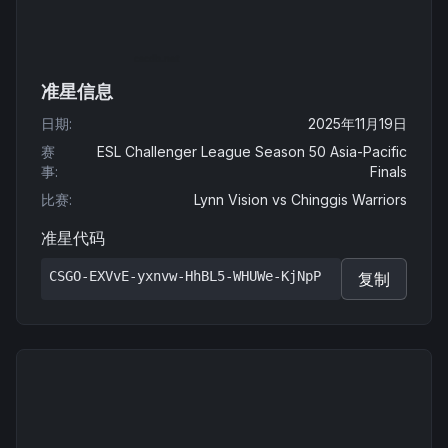
准星信息
日期
:
2025年11月19日
赛
ESL Challenger League Season 50 Asia-Pacific
事
:
Finals
比赛
:
Lynn Vision
vs
Chinggis Warriors
准星代码
CSGO-EXVvE-yxnvw-HhBL5-WHUWe-KjNpP
复制