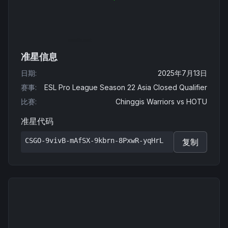
准星信息
日期
:
2025年7月13日
赛事
:
ESL Pro League Season 22 Asia Closed Qualifier
比赛
:
Chinggis Warriors
vs
HOTU
准星代码
CSGO-9vivB-mAfSX-9kbrn-8PxwR-yqHrL
复制