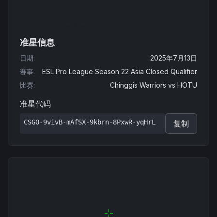
准星信息
日期
:
2025年7月13日
赛事
:
ESL Pro League Season 22 Asia Closed Qualifier
比赛
:
Chinggis Warriors
vs
HOTU
准星代码
CSGO-9vivB-mAfSX-9kbrn-8PxwR-yqHrL
复制