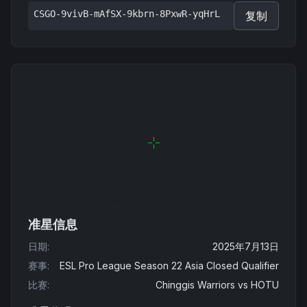
CSGO-9vivB-mAfSX-9kbrn-8PxwR-yqHrL
复制
准星信息
日期
:
2025年7月13日
赛事
:
ESL Pro League Season 22 Asia Closed Qualifier
比赛
:
Chinggis Warriors
vs
HOTU