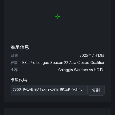
准星信息
日期
:
2025年7月13日
赛事
:
ESL Pro League Season 22 Asia Closed Qualifier
比赛
:
Chinggis Warriors
vs
HOTU
准星代码
CSGO-9vivB-mAfSX-9kbrn-8PxwR-yqHrL
复制