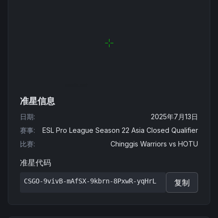
准星信息
日期
:
2025年7月13日
赛事
:
ESL Pro League Season 22 Asia Closed Qualifier
比赛
:
Chinggis Warriors
vs
HOTU
准星代码
CSGO-9vivB-mAfSX-9kbrn-8PxwR-yqHrL
复制