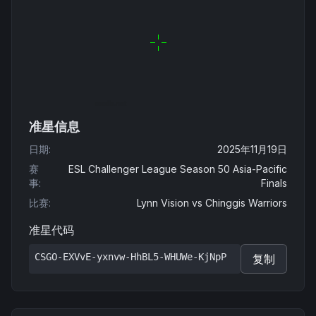
准星信息
日期
:
2025年11月19日
赛
ESL Challenger League Season 50 Asia-Pacific
事
:
Finals
比赛
:
Lynn Vision
vs
Chinggis Warriors
准星代码
CSGO-EXVvE-yxnvw-HhBL5-WHUWe-KjNpP
复制