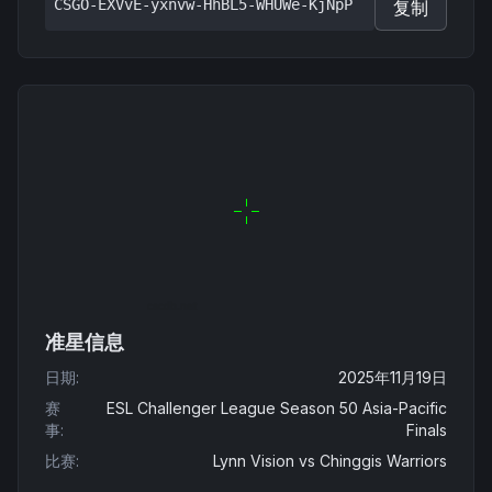
CSGO-EXVvE-yxnvw-HhBL5-WHUWe-KjNpP
复制
准星信息
日期
:
2025年11月19日
赛
ESL Challenger League Season 50 Asia-Pacific
事
:
Finals
比赛
:
Lynn Vision
vs
Chinggis Warriors