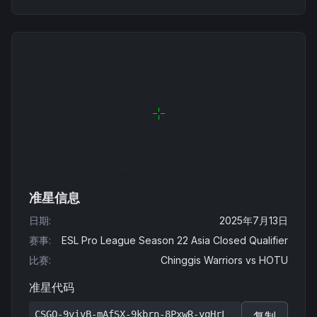
准星信息
日期
:
2025年7月13日
赛事
:
ESL Pro League Season 22 Asia Closed Qualifier
比赛
:
Chinggis Warriors
vs
HOTU
准星代码
CSGO-9vivB-mAfSX-9kbrn-8PxwR-yqHrL
复制