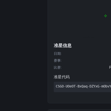
准星信息
日期
:
赛事
:
比赛
:
准星代码
CSGO-UOeOT-BxQaq-DZYxG-mObv