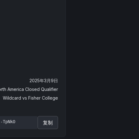
2025年3月9日
th America Closed Qualifier
Wildcard
vs
Fisher College
J-TpNkO
复制