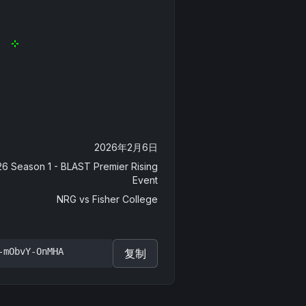
2026年2月6日
6 Season 1 - BLAST Premier Rising
Event
NRG
vs
Fisher College
-mObvY-OnMHA
复制